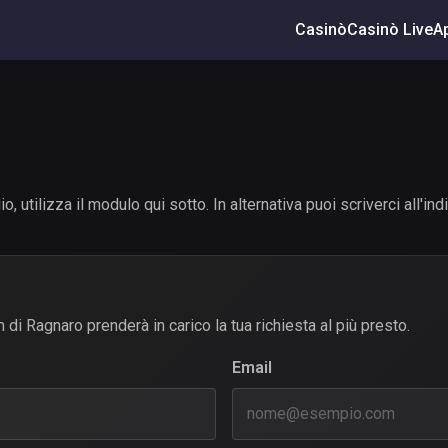
Casinò
Casinò Live
A
utilizza il modulo qui sotto. In alternativa puoi scriverci all'ind
 di Ragnaro prenderà in carico la tua richiesta al più presto.
Email